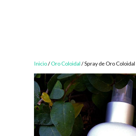
Saltar
al
contenido
Inicio
/
Oro Coloidal
/ Spray de Oro Coloidal