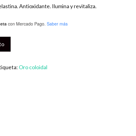
astina. Antioxidante. Ilumina y revitaliza.
jeta
con Mercado Pago.
Saber más
to
tiqueta:
Oro coloidal