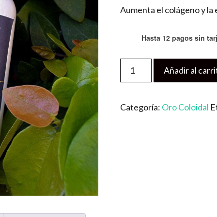
Aumenta el colágeno y la el
Hasta 12 pagos sin tar
Spray
Añadir al carri
de
Oro
Categoría:
Oro Coloidal
E
Coloidal
-
Cosmética
Natural
cantidad