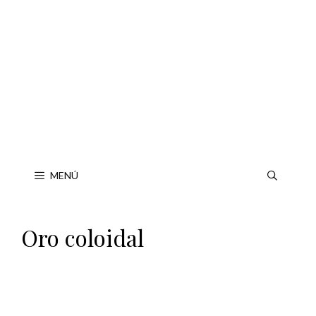
Saltar
al
contenido
MENÚ
Oro coloidal