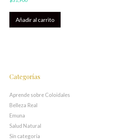
Añadir al carrito
Categorías
Aprende sobre Coloidales
Belleza Real
Emuna
Salud Natural
Sin categoría