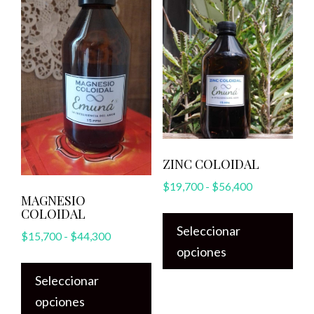
ZINC COLOIDAL
Rango
$
19,700
-
$
56,400
MAGNESIO
de
Est
COLOIDAL
precios:
Seleccionar
pro
Rango
$
15,700
-
$
44,300
desde
opciones
tie
de
$19,700
Este
precios:
múl
hasta
Seleccionar
producto
desde
vari
$56,400
opciones
tiene
$15,700