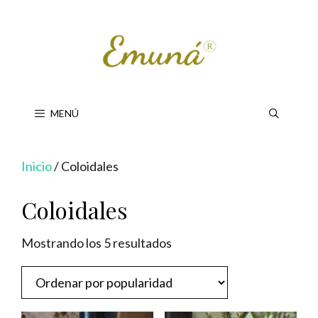
Saltar
al
contenido
MENÚ
Inicio
/ Coloidales
Coloidales
Ordenado
Mostrando los 5 resultados
por
popularidad