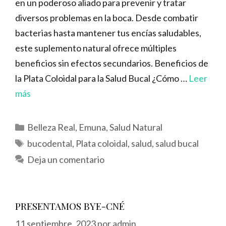
en un poderoso aliado para prevenir y tratar
diversos problemas en la boca. Desde combatir
bacterias hasta mantener tus encías saludables,
este suplemento natural ofrece múltiples
beneficios sin efectos secundarios. Beneficios de
la Plata Coloidal para la Salud Bucal ¿Cómo …
Leer
más
Categorías
Belleza Real
,
Emuna
,
Salud Natural
Etiquetas
bucodental
,
Plata coloidal
,
salud
,
salud bucal
Deja un comentario
PRESENTAMOS BYE-CNÉ
11 septiembre, 2023
por
admin