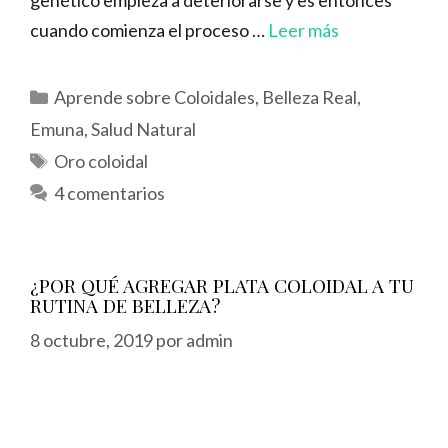
genético empieza a deteriorarse y es entonces
cuando comienza el proceso …
Leer más
Categorías
Aprende sobre Coloidales
,
Belleza Real
,
Emuna
,
Salud Natural
Etiquetas
Oro coloidal
4 comentarios
¿POR QUÉ AGREGAR PLATA COLOIDAL A TU
RUTINA DE BELLEZA?
8 octubre, 2019
por
admin