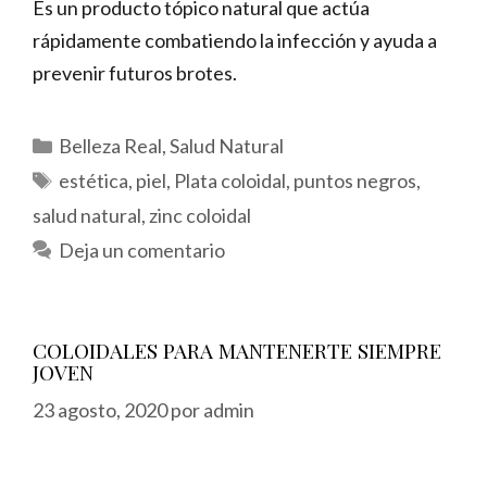
Es un producto tópico natural que actúa
rápidamente combatiendo la infección y ayuda a
prevenir futuros brotes.
Categorías
Belleza Real
,
Salud Natural
Etiquetas
estética
,
piel
,
Plata coloidal
,
puntos negros
,
salud natural
,
zinc coloidal
Deja un comentario
COLOIDALES PARA MANTENERTE SIEMPRE
JOVEN
23 agosto, 2020
por
admin