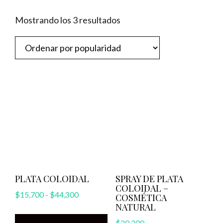
Ordenado
Mostrando los 3 resultados
por
popularidad
PLATA COLOIDAL
SPRAY DE PLATA
COLOIDAL –
Rango
$
15,700
-
$
44,300
COSMÉTICA
NATURAL
de
Este
precios: