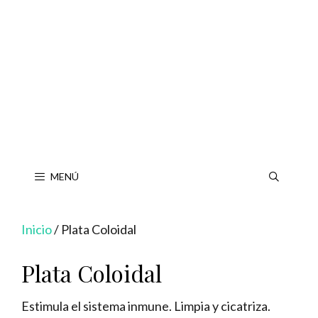
Saltar
al
contenido
MENÚ
Inicio
/ Plata Coloidal
Plata Coloidal
Estimula el sistema inmune. Limpia y cicatriza.