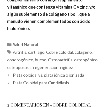
vitamínico que contenga vitamina C y zinc, y/o
algún suplemento de colágeno tipo I, que a
menudo vienen complementados con ácido
hialurónico.
Categorías
Salud Natural
Etiquetas
Artritis
,
cartílago
,
Cobre coloidal
,
colágeno
,
condrogénico
,
hueso
,
Osteoartritis
,
osteogénico
,
osteoporosis
,
regeneración
,
rigidez
Plata coloidal vs. plata iónica o ionizada
Plata Coloidal para Candidiasis
2 COMENTARIOS EN «COBRE COLOIDAL