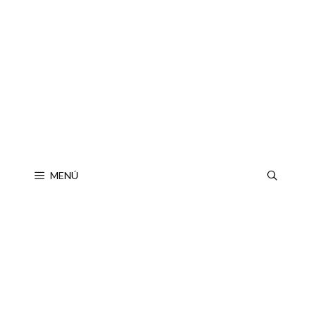
Saltar
al
contenido
MENÚ