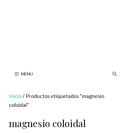
Saltar
al
contenido
MENÚ
Inicio
/ Productos etiquetados “magnesio
coloidal”
magnesio coloidal