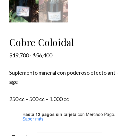
Cobre Coloidal
Rango
$
19,700
-
$
56,400
de
Suplemento mineral con poderoso efecto anti-
precios:
age
desde
$19,700
250 cc – 500 cc – 1.000 cc
hasta
$56,400
Hasta 12 pagos sin tarjeta
con Mercado Pago.
Saber más