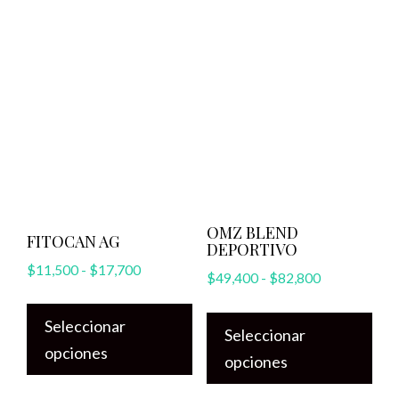
OMZ BLEND
FITOCAN AG
DEPORTIVO
Rango
$
11,500
-
$
17,700
Rango
$
49,400
-
$
82,800
de
Este
de
Est
precios:
precios:
Seleccionar
producto
Seleccionar
pro
desde
desde
opciones
tiene
opciones
tie
$11,500
$49,400
múltiples
hasta
múl
hasta