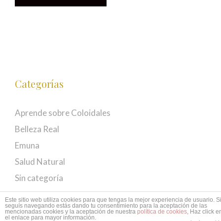
múltiples
hasta
variantes.
$56,400
Las
opciones
se
Categorías
pueden
elegir
Aprende sobre Coloidales
en
la
Belleza Real
página
Emuna
de
Salud Natural
producto
Sin categoría
Este sitio web utiliza cookies para que tengas la mejor experiencia de usuario. S
seguís navegando estás dando tu consentimiento para la aceptación de las
mencionadas cookies y la aceptación de nuestra
política de cookies
, Haz click e
© 2026 EMUNÁ
• Creado con
GeneratePress
el enlace para mayor información.