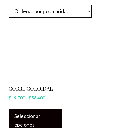
COBRE COLOIDAL
Rango
$
19,700
-
$
56,400
de
Este
precios:
Seleccionar
producto
desde
opciones
tiene
$19,700