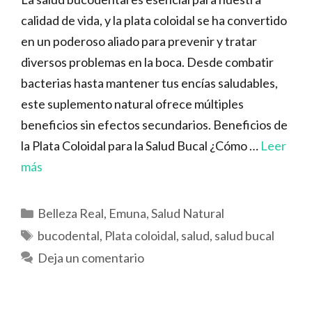
calidad de vida, y la plata coloidal se ha convertido
en un poderoso aliado para prevenir y tratar
diversos problemas en la boca. Desde combatir
bacterias hasta mantener tus encías saludables,
este suplemento natural ofrece múltiples
beneficios sin efectos secundarios. Beneficios de
la Plata Coloidal para la Salud Bucal ¿Cómo …
Leer
más
Categorías
Belleza Real
,
Emuna
,
Salud Natural
Etiquetas
bucodental
,
Plata coloidal
,
salud
,
salud bucal
Deja un comentario