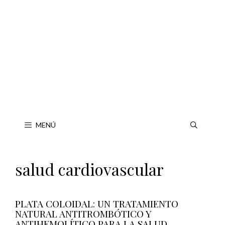
Saltar
al
contenido
MENÚ
salud cardiovascular
PLATA COLOIDAL: UN TRATAMIENTO
NATURAL ANTITROMBÓTICO Y
ANTIHEMOLÍTICO PARA LA SALUD