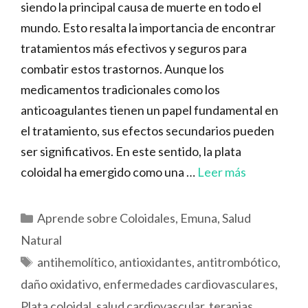
siendo la principal causa de muerte en todo el
mundo. Esto resalta la importancia de encontrar
tratamientos más efectivos y seguros para
combatir estos trastornos. Aunque los
medicamentos tradicionales como los
anticoagulantes tienen un papel fundamental en
el tratamiento, sus efectos secundarios pueden
ser significativos. En este sentido, la plata
coloidal ha emergido como una …
Leer más
Categorías
Aprende sobre Coloidales
,
Emuna
,
Salud
Natural
Etiquetas
antihemolítico
,
antioxidantes
,
antitrombótico
,
daño oxidativo
,
enfermedades cardiovasculares
,
Plata coloidal
,
salud cardiovascular
,
terapias