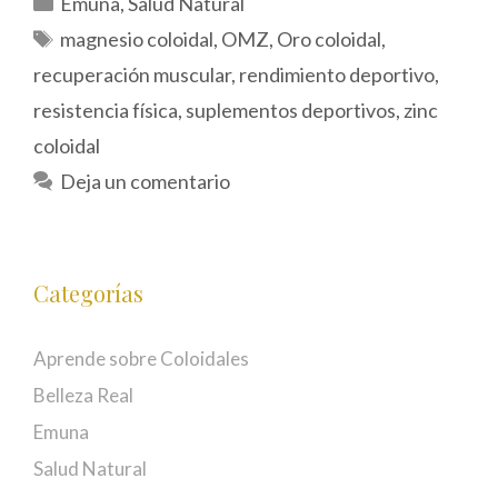
Emuna
,
Salud Natural
Etiquetas
magnesio coloidal
,
OMZ
,
Oro coloidal
,
recuperación muscular
,
rendimiento deportivo
,
resistencia física
,
suplementos deportivos
,
zinc
coloidal
Deja un comentario
Categorías
Aprende sobre Coloidales
Belleza Real
Emuna
Salud Natural