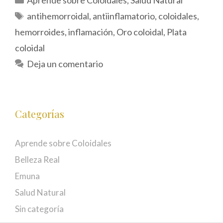
Aprende sobre Coloidales
,
Salud Natural
Etiquetas
antihemorroidal
,
antiinflamatorio
,
coloidales
,
hemorroides
,
inflamación
,
Oro coloidal
,
Plata
coloidal
Deja un comentario
Categorías
Aprende sobre Coloidales
Belleza Real
Emuna
Salud Natural
Sin categoría