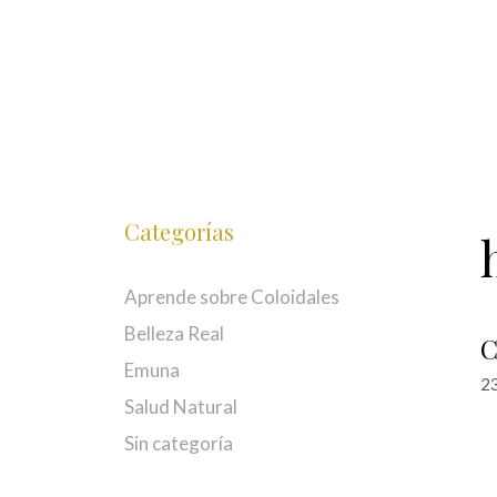
Saltar
al
contenido
Categorías
Aprende sobre Coloidales
Belleza Real
C
Emuna
23
Salud Natural
Sin categoría