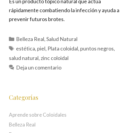
Es un producto tópico natural que actúa
rápidamente combatiendo la infección y ayuda a
prevenir futuros brotes.
Categorías
Belleza Real
,
Salud Natural
Etiquetas
estética
,
piel
,
Plata coloidal
,
puntos negros
,
salud natural
,
zinc coloidal
Deja un comentario
Categorías
Aprende sobre Coloidales
Belleza Real