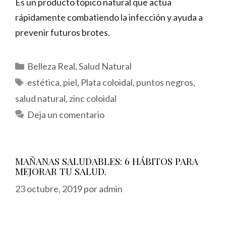
Es un producto tópico natural que actúa
rápidamente combatiendo la infección y ayuda a
prevenir futuros brotes.
Categorías
Belleza Real
,
Salud Natural
Etiquetas
estética
,
piel
,
Plata coloidal
,
puntos negros
,
salud natural
,
zinc coloidal
Deja un comentario
MAÑANAS SALUDABLES: 6 HÁBITOS PARA
MEJORAR TU SALUD.
23 octubre, 2019
por
admin