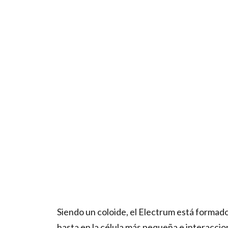
Siendo un coloide, el Electrum está formad
hasta en la célula más pequeña e interaccion