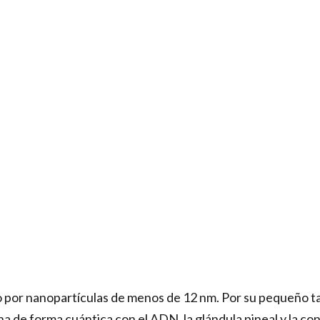
o por nanopartículas de menos de 12 nm. Por su pequeño ta
a de forma cuántica con el ADN, la glándula pineal y la con