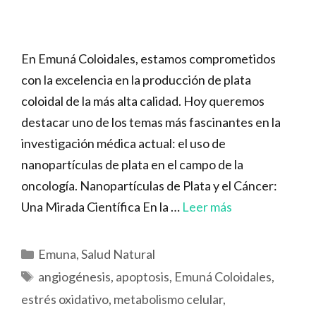
En Emuná Coloidales, estamos comprometidos
con la excelencia en la producción de plata
coloidal de la más alta calidad. Hoy queremos
destacar uno de los temas más fascinantes en la
investigación médica actual: el uso de
nanopartículas de plata en el campo de la
oncología. Nanopartículas de Plata y el Cáncer:
Una Mirada Científica En la …
Leer más
Categorías
Emuna
,
Salud Natural
Etiquetas
angiogénesis
,
apoptosis
,
Emuná Coloidales
,
estrés oxidativo
,
metabolismo celular
,