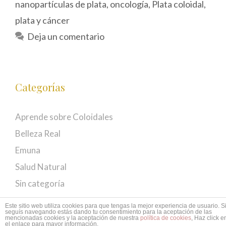
nanopartículas de plata
,
oncología
,
Plata coloidal
,
plata y cáncer
Deja un comentario
Categorías
Aprende sobre Coloidales
Belleza Real
Emuna
Salud Natural
Sin categoría
Este sitio web utiliza cookies para que tengas la mejor experiencia de usuario. S
seguís navegando estás dando tu consentimiento para la aceptación de las
mencionadas cookies y la aceptación de nuestra
política de cookies
, Haz click e
© 2026 EMUNÁ
• Creado con
GeneratePress
el enlace para mayor información.