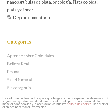
nanopartículas de plata
,
oncología
,
Plata coloidal
,
plata y cáncer
Deja un comentario
Categorías
Aprende sobre Coloidales
Belleza Real
Emuna
Salud Natural
Sin categoría
Este sitio web utiliza cookies para que tengas la mejor experiencia de usuario. S
seguís navegando estás dando tu consentimiento para la aceptación de las
mencionadas cookies y la aceptación de nuestra
política de cookies
, Haz click e
© 2026 EMUNÁ
• Creado con
GeneratePress
el enlace para mayor información.