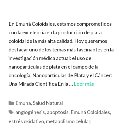
En Emuná Coloidales, estamos comprometidos
con la excelencia en la producción de plata
coloidal de la más alta calidad. Hoy queremos
destacar uno de los temas más fascinantes en la
investigación médica actual: el uso de
nanopartículas de plata en el campo de la
oncología. Nanopartículas de Plata y el Cáncer:
Una Mirada Científica En la …
Leer más
Categorías
Emuna
,
Salud Natural
Etiquetas
angiogénesis
,
apoptosis
,
Emuná Coloidales
,
estrés oxidativo
,
metabolismo celular
,