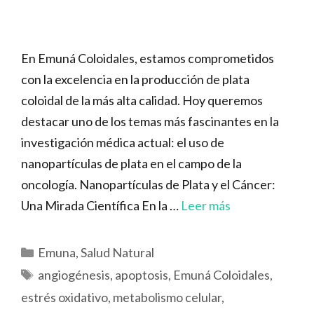
En Emuná Coloidales, estamos comprometidos
con la excelencia en la producción de plata
coloidal de la más alta calidad. Hoy queremos
destacar uno de los temas más fascinantes en la
investigación médica actual: el uso de
nanopartículas de plata en el campo de la
oncología. Nanopartículas de Plata y el Cáncer:
Una Mirada Científica En la …
Leer más
Categorías
Emuna
,
Salud Natural
Etiquetas
angiogénesis
,
apoptosis
,
Emuná Coloidales
,
estrés oxidativo
,
metabolismo celular
,