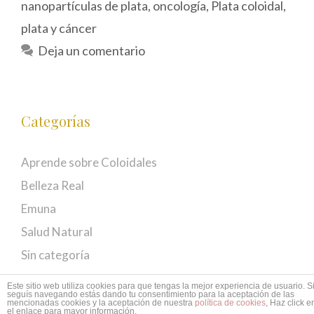
nanopartículas de plata
,
oncología
,
Plata coloidal
,
plata y cáncer
Deja un comentario
Categorías
Aprende sobre Coloidales
Belleza Real
Emuna
Salud Natural
Sin categoría
Este sitio web utiliza cookies para que tengas la mejor experiencia de usuario. S
seguís navegando estás dando tu consentimiento para la aceptación de las
mencionadas cookies y la aceptación de nuestra
política de cookies
, Haz click e
© 2026 EMUNÁ
• Creado con
GeneratePress
el enlace para mayor información.