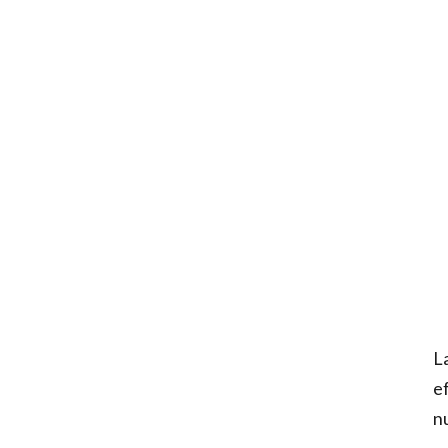
La
ef
n