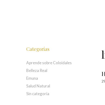
Saltar
al
contenido
Categorías
Aprende sobre Coloidales
Belleza Real
H
Emuna
29
Salud Natural
Sin categoría