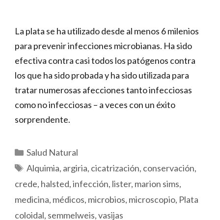
La plata se ha utilizado desde al menos 6 milenios
para prevenir infecciones microbianas. Ha sido
efectiva contra casi todos los patógenos contra
los que ha sido probada y ha sido utilizada para
tratar numerosas afecciones tanto infecciosas
como no infecciosas – a veces con un éxito
sorprendente.
Categorías
Salud Natural
Etiquetas
Alquimia
,
argiria
,
cicatrización
,
conservación
,
crede
,
halsted
,
infección
,
lister
,
marion sims
,
medicina
,
médicos
,
microbios
,
microscopio
,
Plata
coloidal
,
semmelweis
,
vasijas