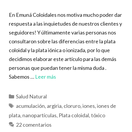
En Emuná Coloidales nos motiva mucho poder dar
respuesta a las inquietudes de nuestros clientes y
seguidores! Y últimamente varias personas nos
consultaron sobre las diferencias entre la plata
coloidal y la plata iónica o ionizada, por lo que
decidimos elaborar este artículo para las demás
personas que puedan tener la misma duda .
Sabemos …
Leer más
Categorías
Salud Natural
Etiquetas
acumulación
,
argiria
,
cloruro
,
iones
,
iones de
plata
,
nanopartículas
,
Plata coloidal
,
tóxico
22 comentarios