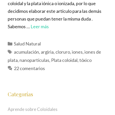
coloidal y la plata iónica o ionizada, por lo que
decidimos elaborar este artículo para las demás
personas que puedan tener la misma duda .
Sabemos …
Leer más
Categorías
Salud Natural
Etiquetas
acumulación
,
argiria
,
cloruro
,
iones
,
iones de
plata
,
nanopartículas
,
Plata coloidal
,
tóxico
22 comentarios
Categorías
Aprende sobre Coloidales