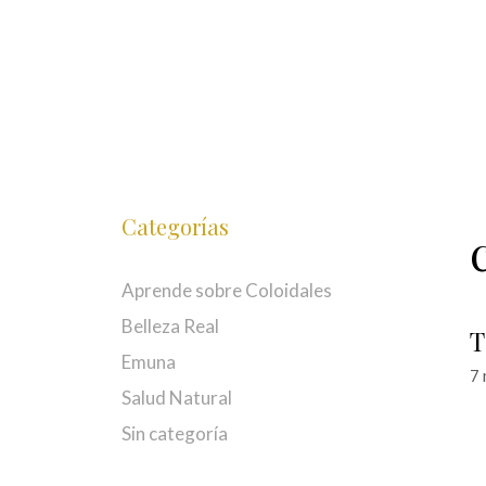
Saltar
al
contenido
Categorías
Aprende sobre Coloidales
Belleza Real
T
Emuna
7 
Salud Natural
Sin categoría