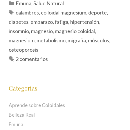
Categorías
Emuna
,
Salud Natural
Etiquetas
calambres
,
colloidal magnesium
,
deporte
,
diabetes
,
embarazo
,
fatiga
,
hipertensión
,
insomnio
,
magnesio
,
magnesio coloidal
,
magnesium
,
metabolismo
,
migraña
,
músculos
,
osteoporosis
2 comentarios
Categorías
Aprende sobre Coloidales
Belleza Real
Emuna